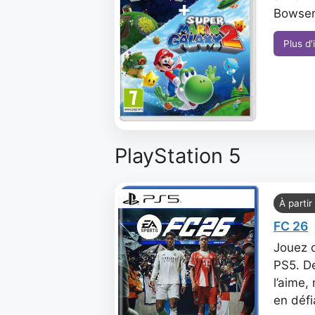
Bowser 
Plus d'
PlayStation 5
À partir
FC 26
Jouez c
PS5. De
l’aime,
en défi