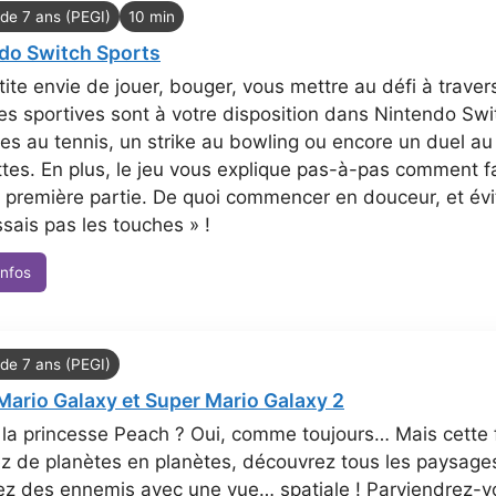
 de 7 ans (PEGI)
10 min
do Switch Sports
ite envie de jouer, bouger, vous mettre au défi à travers
es sportives sont à votre disposition dans Nintendo Swi
es au tennis, un strike au bowling ou encore un duel a
es. En plus, le jeu vous explique pas-à-pas comment f
première partie. De quoi commencer en douceur, et évit
sais pas les touches » !
infos
 de 7 ans (PEGI)
Mario Galaxy et Super Mario Galaxy 2
la princesse Peach ? Oui, comme toujours… Mais cette fo
 de planètes en planètes, découvrez tous les paysages 
ez des ennemis avec une vue… spatiale ! Parviendrez-v