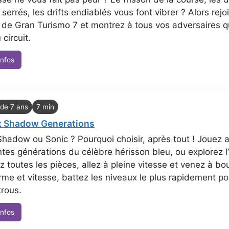
 serrés, les drifts endiablés vous font vibrer ? Alors re
s de Gran Turismo 7 et montrez à tous vos adversaires q
 circuit.
infos
 de 7 ans
7 min
x Shadow Generations
Shadow ou Sonic ? Pourquoi choisir, après tout ! Jouez
ntes générations du célèbre hérisson bleu, ou explorez 
z toutes les pièces, allez à pleine vitesse et venez à bo
rme et vitesse, battez les niveaux le plus rapidement p
trous.
infos