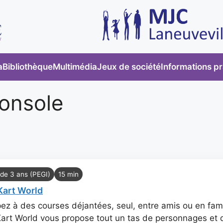
a
Bibliothèque
Multimédia
Jeux de société
Informations p
console
 de 3 ans (PEGI)
15 min
Kart World
pez à des courses déjantées, seul, entre amis ou en fami
art World vous propose tout un tas de personnages et d