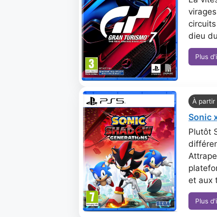
virages
circuit
dieu du
Plus d'
À partir
Sonic 
Plutôt 
différe
Attrape
platefo
et aux 
Plus d'