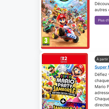
Découvr
autres 
Plus d'
À partir
Super 
Défiez 
chaque 
Mario P
adresse
Chaque 
directe