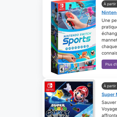
À partir
Ninten
Une pet
pratiqu
échang
mannett
chaque 
connais
Plus d'
À partir
Super 
Sauver 
Voyagez
affront