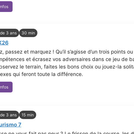
infos
 de 3 ans
30 min
K26
z, passez et marquez ! Qu’il s’agisse d’un trois points o
mpétences et écrasez vos adversaires dans ce jeu de b
bservez le terrain, faites les bons choix ou jouez-la solita
lexes qui feront toute la différence.
infos
 de 3 ans
15 min
urismo 7
sse ne vous fait pas peur ? Le frisson de la course, le