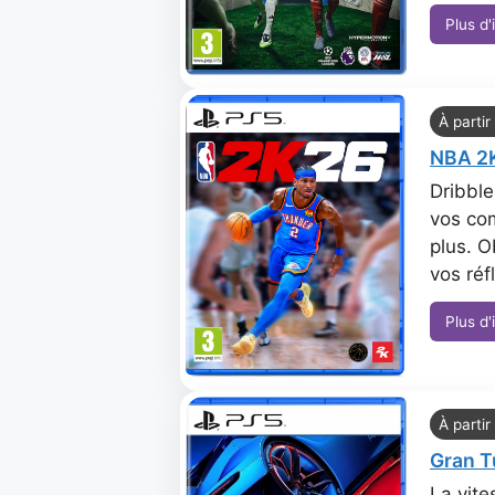
Plus d'
À partir
NBA 2
Dribble
vos co
plus. O
vos réf
Plus d'
À partir
Gran T
La vite