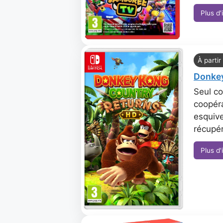
Plus d'
À partir
Donkey
Seul co
coopéra
esquive
récupé
Plus d'